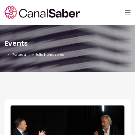
Events
Portada
»
Julio Llamazares